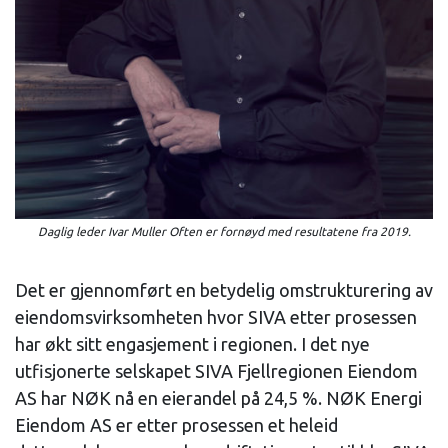
Daglig leder Ivar Muller Often er fornøyd med resultatene fra 2019.
Det er gjennomført en betydelig omstrukturering av
eiendomsvirksomheten hvor SIVA etter prosessen
har økt sitt engasjement i regionen. I det nye
utfisjonerte selskapet SIVA Fjellregionen Eiendom
AS har NØK nå en eierandel på 24,5 %. NØK Energi
Eiendom AS er etter prosessen et heleid