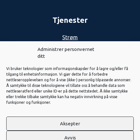
Tjenester
Strøm
Nett
Administrer personvernet
ditt
Biovarme
Vi bruker teknologier som informasjonskapsler for å lagre og/eller få
Solenergi
tilgang til enhetsinformasjon. Vi gjør dette for å forbedre
nettleseropplevelsen og for å vise (ikke-) personlig tilpassede annonser.
Eiendom
Å samtykke til disse teknologiene vil tillate oss å behandle data som
nettleseratferd eller unike ID-er på dette nettstedet. Å ikke samtykke
Fiber
eller trekke tilbake samtykke kan ha negativ innvirkning på visse
funksjoner og funksjoner.
Vannkraft
Aksepter
2026 Nord-Østerdal Kraftlag SA. Laga av
Haus
Avvis