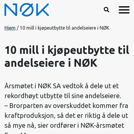
Hopp til hovedinnhold
Hjem
/
10 mill i kjøpeutbytte til andelseiere i NØK
10 mill i kjøpeutbytte til
andelseiere i NØK
Årsmøtet i NØK SA vedtok å dele ut et
rekordhøyt utbytte til sine andelseiere.
– Brorparten av overskuddet kommer fra
kraftproduksjon, så det er riktig å dele ut
så mye nå, sier ordfører i NØK-årsmøtet