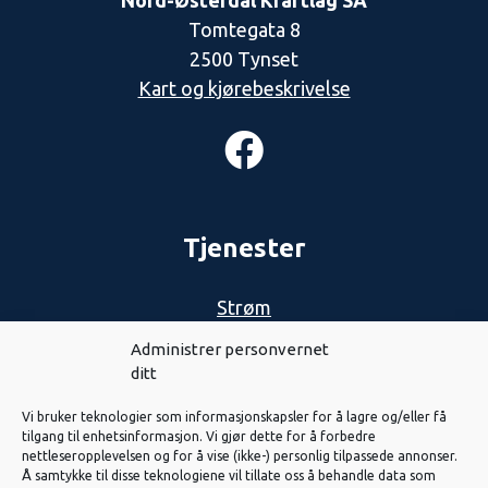
Nord-Østerdal Kraftlag SA
Tomtegata 8
2500 Tynset
Kart og kjørebeskrivelse
Tjenester
Strøm
Nett
Administrer personvernet
ditt
Biovarme
Vi bruker teknologier som informasjonskapsler for å lagre og/eller få
Solenergi
tilgang til enhetsinformasjon. Vi gjør dette for å forbedre
nettleseropplevelsen og for å vise (ikke-) personlig tilpassede annonser.
Eiendom
Å samtykke til disse teknologiene vil tillate oss å behandle data som