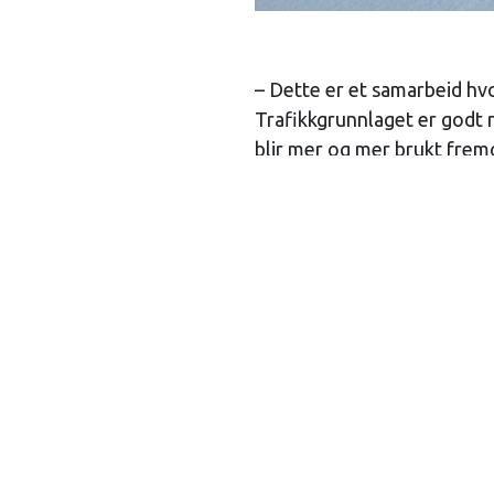
– Dette er et samarbeid hv
Trafikkgrunnlaget er godt no
blir mer og mer brukt frem
prosjektet i NØK.
Enn så lenge er dette enest
oppbyggingen av en god lad
døgnsupport til ladestasjo