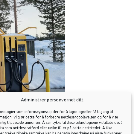
Administrer personvernet ditt
knologier som informasjonskapsler for å lagre og/eller få tilgang til
asjon. Vi gjør dette for å forbedre nettleseropplevelsen og for å vise
onlig tilpassede annonser. Å samtykke til disse teknologiene vil tillate oss å
a som nettleseratferd eller unike ID-er på dette nettstedet. Å ikke
er trekke tilbake samtykke kan ha negativ innvirkning på visse funksjoner