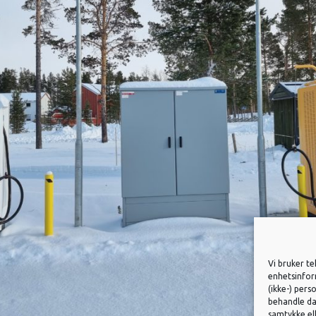
Vi bruker te
enhetsinform
(ikke-) pers
behandle dat
samtykke ell