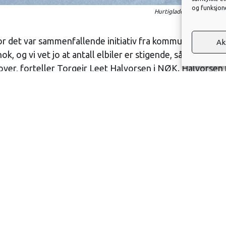
og funksjon
Hurtiglader på 124 kW til 
or det var sammenfallende initiativ fra kommunen, Trol
Ak
k, og vi vet jo at antall elbiler er stigende, så vi har go
over, forteller Torgeir Leet Halvorsen i NØK. Halvorsen 
e lynlader langs Rv 30 mellom Bergset i Rendalen og Ålen
einfrastruktur i regionen. Ladeselskapet Kople er partne
nen.