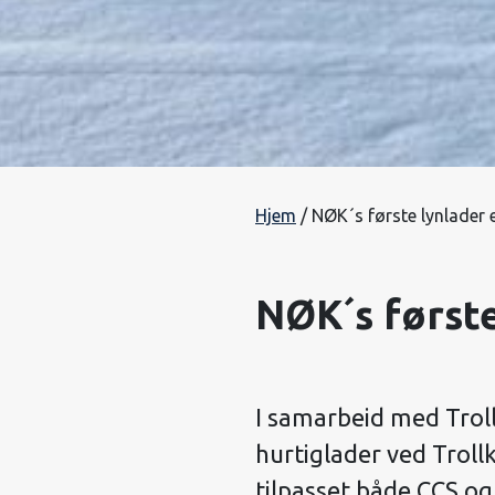
Hjem
/
NØK´s første lynlader 
NØK´s første
I samarbeid med Troll
hurtiglader ved Troll
tilpasset både CCS og