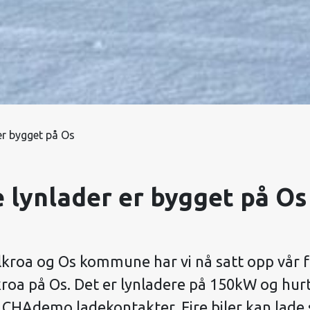
er bygget på Os
 lynlader er bygget på Os
kroa og Os kommune har vi nå satt opp vår f
kroa på Os. Det er lynladere på 150kW og hur
 CHAdemo ladekontakter. Fire biler kan lade 