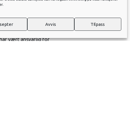
er.
venstre og lynlader på 150kW til høyre.
lkroa og NØK.
septer
Avvis
TIlpass
dt tro på at ladestasjonen
har vært ansvarlig for
 og er viktig i
r på teknisk løsning og har