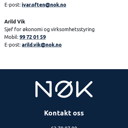
E-post:
ivar.often@nok.no
Arild Vik
Sjef for økonomi og virksomhetsstyring
Mobil:
99 72 01 59
E-post:
arild.vik@nok.no
Kontakt oss