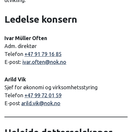
utvikling.
Ledelse konsern
Ivar Müller Often
Adm. direktør
Telefon
+47 91 79 16 85
E-post:
ivar.often@nok.no
Arild Vik
Sjef for økonomi og virksomhetsstyring
Telefon
+47 99 72 01 59
E-post
arild.vik@nok.no