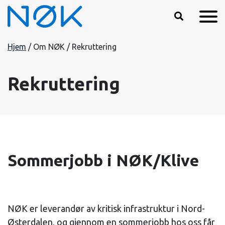
Hopp til hovedinnhold
Hjem
/
Om NØK
/
Rekruttering
Rekruttering
Sommerjobb i NØK/Klive
NØK er leverandør av kritisk infrastruktur i Nord-
Østerdalen, og gjennom en sommerjobb hos oss får