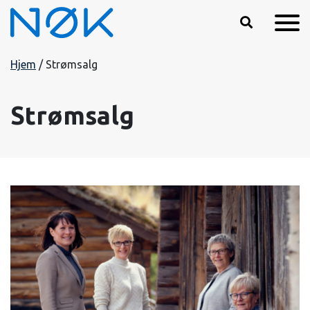
Hopp til hovedinnhold
Hjem
/
Strømsalg
Strømsalg