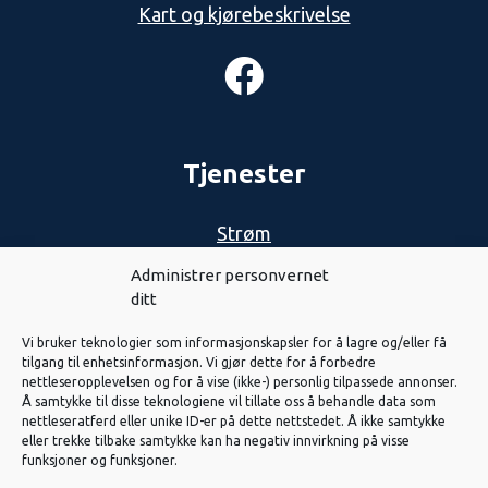
Kart og kjørebeskrivelse
Tjenester
Strøm
Nett
Administrer personvernet
ditt
Biovarme
Vi bruker teknologier som informasjonskapsler for å lagre og/eller få
Solenergi
tilgang til enhetsinformasjon. Vi gjør dette for å forbedre
nettleseropplevelsen og for å vise (ikke-) personlig tilpassede annonser.
Eiendom
Å samtykke til disse teknologiene vil tillate oss å behandle data som
nettleseratferd eller unike ID-er på dette nettstedet. Å ikke samtykke
Fiber
eller trekke tilbake samtykke kan ha negativ innvirkning på visse
funksjoner og funksjoner.
Vannkraft